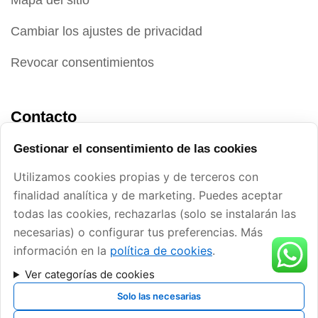
Cambiar los ajustes de privacidad
Revocar consentimientos
Contacto
Gestionar el consentimiento de las cookies
Palau-solità i Plegamans
Utilizamos cookies propias y de terceros con
+34 649 77 74 77
finalidad analítica y de marketing. Puedes aceptar
todas las cookies, rechazarlas (solo se instalarán las
info@divertprint.com
necesarias) o configurar tus preferencias. Más
información en la
política de cookies
.
Ver categorías de cookies
Solo las necesarias