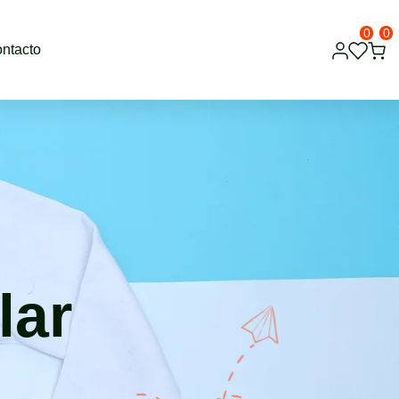
0
0
ntacto
lar