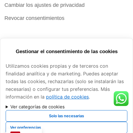
Cambiar los ajustes de privacidad
Revocar consentimientos
Contacto
Gestionar el consentimiento de las cookies
Palau-solità i Plegamans
Utilizamos cookies propias y de terceros con
+34 649 77 74 77
finalidad analítica y de marketing. Puedes aceptar
todas las cookies, rechazarlas (solo se instalarán las
info@divertprint.com
necesarias) o configurar tus preferencias. Más
información en la
política de cookies
.
Ver categorías de cookies
Solo las necesarias
Ver preferencias
ROPEA CON EL PROGRAMA KIT DIGITAL POR LOS 