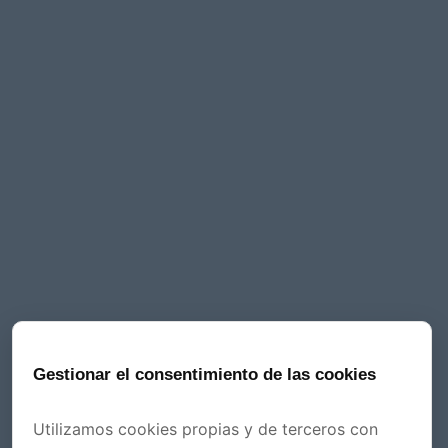
Contacto
Palau-solità i Plegamans
+34 649 77 74 77
info@divertprint.com
dad
ivacidad
Gestionar el consentimiento de las cookies
Utilizamos cookies propias y de terceros con